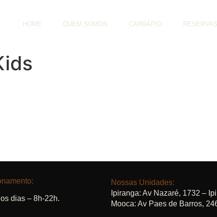
HOME
QUEM SOMOS
CARDÁPIO
RESERVA
Kids
onamento:
Nossas Unidades:
Ipiranga:
Av Nazaré, 1732 – Ip
os dias – 8h-22h.
Mooca:
Av Paes de Barros, 24