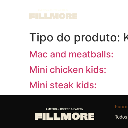
Tipo do produto:
Mac and meatballs:
Mini chicken kids:
Mini steak kids:
Funci
Todos 