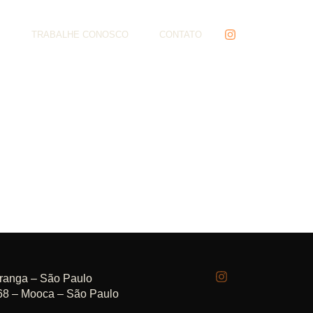
S
TRABALHE CONOSCO
CONTATO
iranga – São Paulo
68 – Mooca – São Paulo