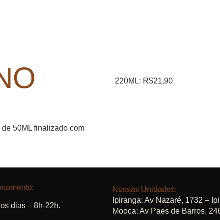
NO
220ML: R$21,90
 de 50ML finalizado com
onamento:
Nossas Unidades:
Ipiranga:
Av Nazaré, 1732 – Ip
os dias – 8h-22h.
Mooca:
Av Paes de Barros, 24